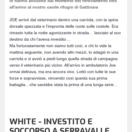
lo hanno accudito dal momento del ritrovamento fino
all'arrivo al nostro canile rifugio di Gattinara
JOE arrivò dal veterinario dentro una carriola, con la spina
dorsale spezzata e l’impronta delle ruote sulle costole. Era
rimasto tutta la notte agonizzante in strada… lasciato al suo
destino da chi l’aveva investito…
Ma fortunatamente non siamo tutti così, e chi lo vide la
mattina seguente, non avendo altri mezzi, lo adagiò in una
carriola e si avviò a piedi lungo quella strada di campagna
verso il veterinario più vicino. All’arrivo in ambulatorio Joe
ormai delirava, ma era ancora vivo. Lottò con tutte le sue
forze e sopravvisse, vincendo così questa sua prima
battaglia…che sarebbe stata la prima di una lunga serie…
WHITE - INVESTITO E
SOCCORSO A SERRAVALLE