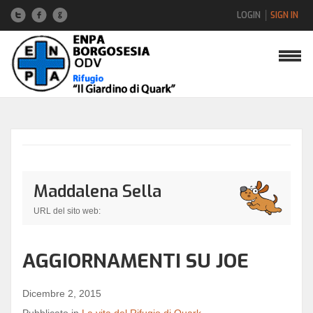
LOGIN
SIGN IN
Nome utente
Password
Maddalena Sella
Hai dimenticato la password?
URL del sito web:
Hai dimenticato il nome utente?
AGGIORNAMENTI SU JOE
Dicembre 2, 2015