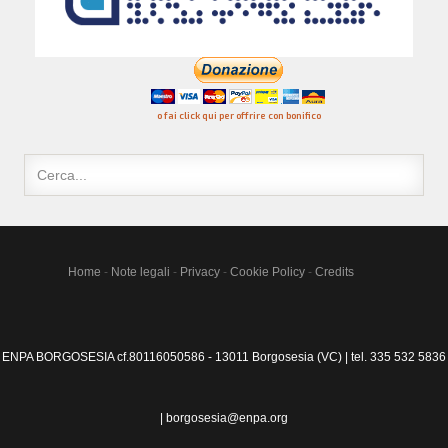
o fai click qui per offrire con bonifico
Home
-
Note legali
-
Privacy
-
Cookie Policy
-
Credits
ENPA BORGOSESIA cf.80116050586 - 13011 Borgosesia (VC) | tel. 335 532 5836
| borgosesia@enpa.org