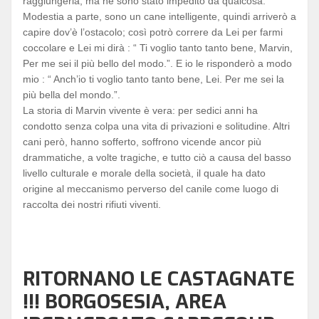
raggiungerla; ma ne sono stato impedito da qualcosa.
Modestia a parte, sono un cane intelligente, quindi arriverò a
capire dov’è l’ostacolo; così potrò correre da Lei per farmi
coccolare e Lei mi dirà : “ Ti voglio tanto tanto bene, Marvin,
Per me sei il più bello del modo.”. E io le risponderò a modo
mio : “ Anch’io ti voglio tanto tanto bene, Lei. Per me sei la
più bella del mondo.”.
La storia di Marvin vivente è vera: per sedici anni ha
condotto senza colpa una vita di privazioni e solitudine. Altri
cani però, hanno sofferto, soffrono vicende ancor più
drammatiche, a volte tragiche, e tutto ciò a causa del basso
livello culturale e morale della società, il quale ha dato
origine al meccanismo perverso del canile come luogo di
raccolta dei nostri rifiuti viventi.
RITORNANO LE CASTAGNATE
!!! BORGOSESIA, AREA