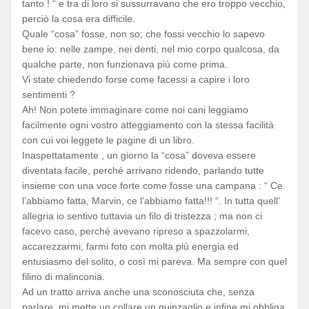
tanto ! “ e tra di loro si sussurravano che ero troppo vecchio,
perciò la cosa era difficile.
Quale “cosa” fosse, non so; che fossi vecchio lo sapevo
bene io: nelle zampe, nei denti, nel mio corpo qualcosa, da
qualche parte, non funzionava più come prima.
Vi state chiedendo forse come facessi a capire i loro
sentimenti ?
Ah! Non potete immaginare come noi cani leggiamo
facilmente ogni vostro atteggiamento con la stessa facilità
con cui voi leggete le pagine di un libro.
Inaspettatamente , un giorno la “cosa” doveva essere
diventata facile, perché arrivano ridendo, parlando tutte
insieme con una voce forte come fosse una campana : “ Ce
l’abbiamo fatta, Marvin, ce l’abbiamo fatta!!! “. In tutta quell’
allegria io sentivo tuttavia un filo di tristezza ; ma non ci
facevo caso, perché avevano ripreso a spazzolarmi,
accarezzarmi, farmi foto con molta più energia ed
entusiasmo del solito, o così mi pareva. Ma sempre con quel
filino di malinconia.
Ad un tratto arriva anche una sconosciuta che, senza
parlare, mi mette un collare un guinzaglio e infine mi obbliga