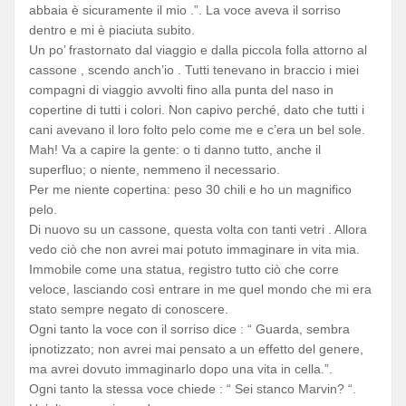
abbaia è sicuramente il mio .”. La voce aveva il sorriso
dentro e mi è piaciuta subito.
Un po’ frastornato dal viaggio e dalla piccola folla attorno al
cassone , scendo anch’io . Tutti tenevano in braccio i miei
compagni di viaggio avvolti fino alla punta del naso in
copertine di tutti i colori. Non capivo perché, dato che tutti i
cani avevano il loro folto pelo come me e c’era un bel sole.
Mah! Va a capire la gente: o ti danno tutto, anche il
superfluo; o niente, nemmeno il necessario.
Per me niente copertina: peso 30 chili e ho un magnifico
pelo.
Di nuovo su un cassone, questa volta con tanti vetri . Allora
vedo ciò che non avrei mai potuto immaginare in vita mia.
Immobile come una statua, registro tutto ciò che corre
veloce, lasciando così entrare in me quel mondo che mi era
stato sempre negato di conoscere.
Ogni tanto la voce con il sorriso dice : “ Guarda, sembra
ipnotizzato; non avrei mai pensato a un effetto del genere,
ma avrei dovuto immaginarlo dopo una vita in cella.”.
Ogni tanto la stessa voce chiede : “ Sei stanco Marvin? “.