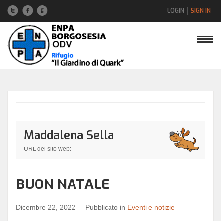
LOGIN
SIGN IN
Nome utente
Password
Maddalena Sella
Hai dimenticato la password?
URL del sito web:
Hai dimenticato il nome utente?
BUON NATALE
Dicembre 22, 2022
Pubblicato in
Eventi e notizie