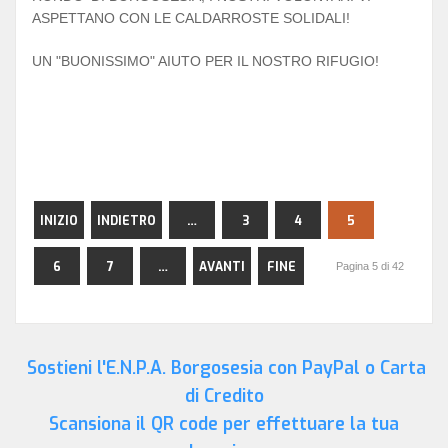
ASPETTANO CON LE CALDARROSTE SOLIDALI!
UN "BUONISSIMO" AIUTO PER IL NOSTRO RIFUGIO!
INIZIO
INDIETRO
…
3
4
5
6
7
…
AVANTI
FINE
Pagina 5 di 42
Sostieni l'E.N.P.A. Borgosesia con PayPal o Carta
di Credito
Scansiona il QR code per effettuare la tua