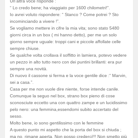
Un’altra voce risponde :
“ Lo credo bene; ha viaggiato per 1600 chilometri!”.
Io avrei voluto rispondere: “ Stanco ? Come potrei ? Sto
incominciando a vivere !”.
Se vogliamo mettere in cifre la mia vita; sono stato 5480
giorni circa in un box ( mi hanno detto), per me un solo
giorno sempre uguale: troppi cani e piccole affollate celle
sempre chiuse.
Se qualche volta crollava il soffitto in lamiera, potevo vedere
un pezzo in alto tutto nero con dei puntini brillanti: era pur
sempre una novità.
Di nuovo il cassone si ferma e la voce gentile dice :“ Marvin,
sei a casa.”.
Casa per me non vuole dire niente, forse intende canile.
Comunque la seguo nel box, strano box pieno di cose
sconosciute eccetto una con quattro zampe e un lucidissimo
pelo nero: una femmina,essendomi subito accertato del
sesso.
Molto bene, io sono gentilissimo con le femmine
A questo punto mi aspetto che la porta del box si chiuda ;
ma no, rimane aperta. Non posso crederci!!! Non smetto più