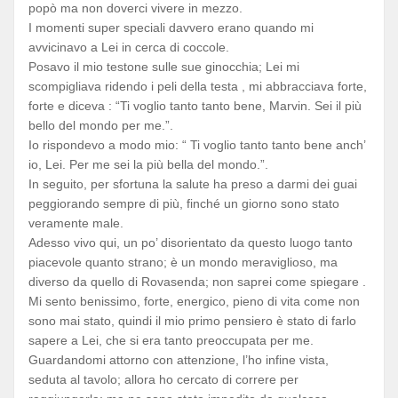
popò ma non doverci vivere in mezzo.
I momenti super speciali davvero erano quando mi
avvicinavo a Lei in cerca di coccole.
Posavo il mio testone sulle sue ginocchia; Lei mi
scompigliava ridendo i peli della testa , mi abbracciava forte,
forte e diceva : “Ti voglio tanto tanto bene, Marvin. Sei il più
bello del mondo per me.”.
Io rispondevo a modo mio: “ Ti voglio tanto tanto bene anch’
io, Lei. Per me sei la più bella del mondo.”.
In seguito, per sfortuna la salute ha preso a darmi dei guai
peggiorando sempre di più, finché un giorno sono stato
veramente male.
Adesso vivo qui, un po’ disorientato da questo luogo tanto
piacevole quanto strano; è un mondo meraviglioso, ma
diverso da quello di Rovasenda; non saprei come spiegare .
Mi sento benissimo, forte, energico, pieno di vita come non
sono mai stato, quindi il mio primo pensiero è stato di farlo
sapere a Lei, che si era tanto preoccupata per me.
Guardandomi attorno con attenzione, l’ho infine vista,
seduta al tavolo; allora ho cercato di correre per