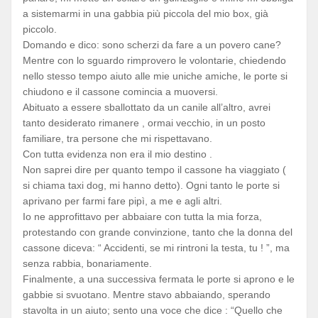
a sistemarmi in una gabbia più piccola del mio box, già
piccolo.
Domando e dico: sono scherzi da fare a un povero cane?
Mentre con lo sguardo rimprovero le volontarie, chiedendo
nello stesso tempo aiuto alle mie uniche amiche, le porte si
chiudono e il cassone comincia a muoversi.
Abituato a essere sballottato da un canile all’altro, avrei
tanto desiderato rimanere , ormai vecchio, in un posto
familiare, tra persone che mi rispettavano.
Con tutta evidenza non era il mio destino .
Non saprei dire per quanto tempo il cassone ha viaggiato (
si chiama taxi dog, mi hanno detto). Ogni tanto le porte si
aprivano per farmi fare pipì, a me e agli altri.
Io ne approfittavo per abbaiare con tutta la mia forza,
protestando con grande convinzione, tanto che la donna del
cassone diceva: “ Accidenti, se mi rintroni la testa, tu ! ”, ma
senza rabbia, bonariamente.
Finalmente, a una successiva fermata le porte si aprono e le
gabbie si svuotano. Mentre stavo abbaiando, sperando
stavolta in un aiuto; sento una voce che dice : “Quello che