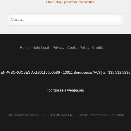
o fai click qui per offrire con bonifico
Home
-
Note legali
-
Privacy
-
Cookie Policy
-
Credits
ENPA BORGOSESIA cf.80116050586 - 13011 Borgosesia (VC) | tel. 335 532 5836
| borgosesia@enpa.org
Sito realizzato da © 2015
CAMPIDANO.NET
Servizi Informatici. Tutti i diritti