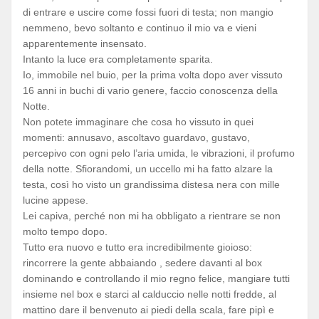
di entrare e uscire come fossi fuori di testa; non mangio
nemmeno, bevo soltanto e continuo il mio va e vieni
apparentemente insensato.
Intanto la luce era completamente sparita.
Io, immobile nel buio, per la prima volta dopo aver vissuto
16 anni in buchi di vario genere, faccio conoscenza della
Notte.
Non potete immaginare che cosa ho vissuto in quei
momenti: annusavo, ascoltavo guardavo, gustavo,
percepivo con ogni pelo l’aria umida, le vibrazioni, il profumo
della notte. Sfiorandomi, un uccello mi ha fatto alzare la
testa, così ho visto un grandissima distesa nera con mille
lucine appese.
Lei capiva, perché non mi ha obbligato a rientrare se non
molto tempo dopo.
Tutto era nuovo e tutto era incredibilmente gioioso:
rincorrere la gente abbaiando , sedere davanti al box
dominando e controllando il mio regno felice, mangiare tutti
insieme nel box e starci al calduccio nelle notti fredde, al
mattino dare il benvenuto ai piedi della scala, fare pipì e