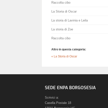
Raccolta cibo
La Storia di Oscar
La storia di Lavinia e Leila
La storia di Zoe
Raccolta cibo
Altro in questa categoria:
« La Storia di Oscar
SEDE ENPA BORGOSESIA
Scrivici a:
Casella Postale 18