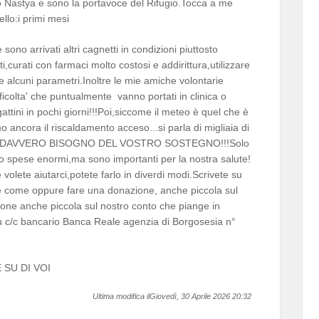
o Nastya e sono la portavoce del Rifugio.Tocca a me
ello:i primi mesi
e sono arrivati altri cagnetti in condizioni piuttosto
,curati con farmaci molto costosi e addirittura,utilizzare
re alcuni parametri.Inoltre le mie amiche volontarie
ficolta' che puntualmente vanno portati in clinica o
attini in pochi giorni!!!Poi,siccome il meteo è quel che è
mo ancora il riscaldamento acceso...si parla di migliaia di
IAMO DAVVERO BISOGNO DEL VOSTRO SOSTEGNO!!!Solo
o spese enormi,ma sono importanti per la nostra salute!
e aiutarci,potete farlo in diverdi modi.Scrivete su
 come oppure fare una donazione, anche piccola sul
one anche piccola sul nostro conto che piange in
 c/c bancario Banca Reale agenzia di Borgosesia n°
SU DI VOI
Ultima modifica ilGiovedì, 30 Aprile 2026 20:32