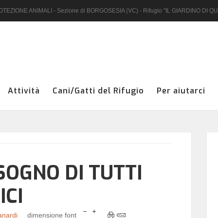
EZIONE ANIMALI - Sezione di BORGOSESIA (VC) - Rifugio "IL GIARDINO DI Q
Nome utente
Attività
Cani/Gatti del Rifugio
Per aiutarci
Password
Hai dimenticato la password?
SOGNO DI TUTTI
Hai dimenticato il nome utente?
ICI
anardi
dimensione font