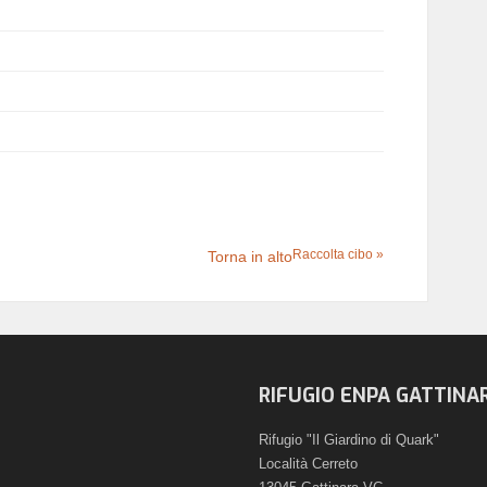
Raccolta cibo »
Torna in alto
RIFUGIO ENPA GATTINA
Rifugio "Il Giardino di Quark"
Località Cerreto