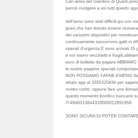
Cari amici del Giardino di Quark,son
perciò rivolgere a voi tutti questo app
dell'anno sono stati difficili,qui con m
gravi,che han dovuto essere ricoverati
dei carissimi dispositivi per monitora
continuamente soccorrono gatti in dif
operati d'urgenza.E sono arrivati 15 g
e noi siamo vecchietti e fragili,abbia
euro di bollette da pagare.ABB
le nostre pappine speciali comportan
NON POSSIAMO FARNE A MENO.Se volet
whats app al 3355325836 per sapere
nostro conto ;oppure fare una donazi
questo momento:bonifico bancario su
IT49A0313844310000012891958
SONO SICURA DI POTER CONTARE 